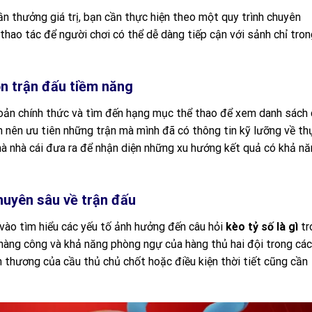
n thưởng giá trị, bạn cần thực hiện theo một quy trình chuyên
 thao tác để người chơi có thể dễ dàng tiếp cận với sảnh chỉ tro
n trận đấu tiềm năng
khoản chính thức và tìm đến hạng mục thể thao để xem danh sách
n nên ưu tiên những trận mà mình đã có thông tin kỹ lưỡng về th
mà nhà cái đưa ra để nhận diện những xu hướng kết quả có khả n
huyên sâu về trận đấu
 vào tìm hiểu các yếu tố ảnh hưởng đến câu hỏi
kèo tỷ số là gì
tr
 hàng công và khả năng phòng ngự của hàng thủ hai đội trong các
ấn thương của cầu thủ chủ chốt hoặc điều kiện thời tiết cũng cần