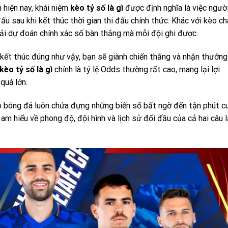
hiện nay, khái niệm
kèo tỷ số là gì
được định nghĩa là việc ngườ
ấu sau khi kết thúc thời gian thi đấu chính thức. Khác với kèo c
hải dự đoán chính xác số bàn thắng mà mỗi đội ghi được.
 kết thúc đúng như vậy, bạn sẽ giành chiến thắng và nhận thưởng
kèo tỷ số là gì
chính là tỷ lệ Odds thường rất cao, mang lại lợi
quá lớn.
 do bóng đá luôn chứa đựng những biến số bất ngờ đến tận phút c
am hiểu về phong độ, đội hình và lịch sử đối đầu của cả hai câu 