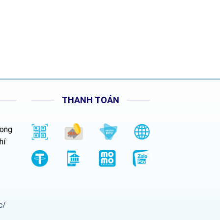
THANH TOÁN
Long
hí
c/