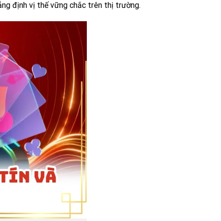
ng định vị thế vững chắc trên thị trường.