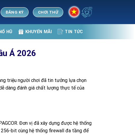
ĐĂNG KÝ
CHƠI THỬ
NỔ HŨ
KHUYẾN MÃI
TIN TỨC
hâu Á 2026
ng triệu người chơi đã tin tưởng lựa chọn
 dễ dàng đánh giá chất lượng thực tế của
à PAGCOR. Đơn vị đã xây dựng được hệ thống
 256-bit cùng hệ thống firewall đa tầng để