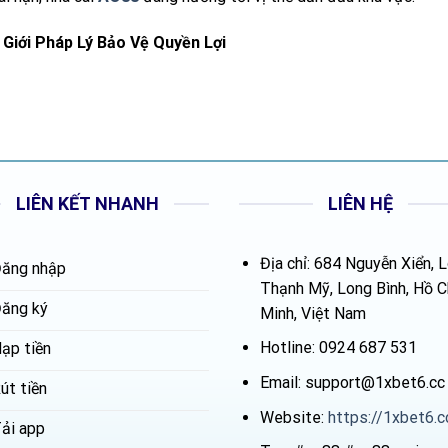
Giới Pháp Lý Bảo Vệ Quyền Lợi
LIÊN KẾT NHANH
LIÊN HỆ
Địa chỉ: 684 Nguyễn Xiển, 
ăng nhập
Thạnh Mỹ, Long Bình, Hồ C
ăng ký
Minh, Việt Nam
Hotline: 0924 687 531
ạp tiền
Email:
support@1xbet6.cc
út tiền
Website:
https://1xbet6.c
ải app