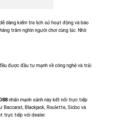
 dễ dàng kiểm tra lịch sử hoạt động và báo
o hàng trăm nghìn người chơi cùng lúc. Nhờ
đều được đầu tư mạnh về công nghệ và trải
AO88
nhấn mạnh sảnh này kết nối trực tiếp
ư Baccarat, Blackjack, Roulette, Sicbo và
 trực tiếp với dealer.