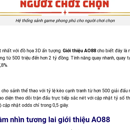
Hệ thống sảnh game phong phú cho người chơi chọn
t nhất với đồ họa 3D ấn tượng.
Giới thiệu AO88
cho biết đây là 
ng từ 500 triệu đến hơn 2 tỷ đồng. Tính năng quay nhanh, quay t
,8%.
cho sảnh thể thao với tỷ lệ kèo cạnh tranh từ hơn 500 giải đấu 
ao diện theo dõi trận đấu trực tiếp sắc nét với cập nhật tỷ số th
ộ cập nhật odds chỉ trong 0,5 giây.
ầm nhìn tương lai giới thiệu AO88