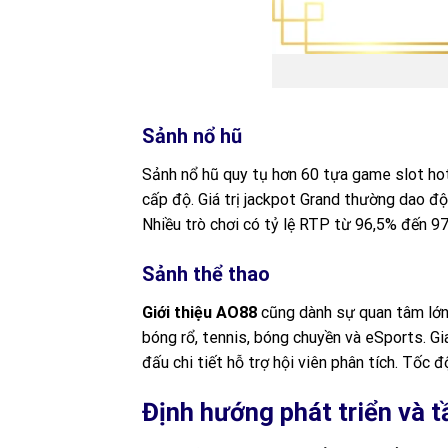
Sảnh nổ hũ
Sảnh nổ hũ quy tụ hơn 60 tựa game slot ho
cấp độ. Giá trị jackpot Grand thường dao độ
Nhiều trò chơi có tỷ lệ RTP từ 96,5% đến 97
Sảnh thể thao
Giới thiệu AO88
cũng dành sự quan tâm lớn 
bóng rổ, tennis, bóng chuyền và eSports. Gi
đấu chi tiết hỗ trợ hội viên phân tích. Tốc đ
Định hướng phát triển và t