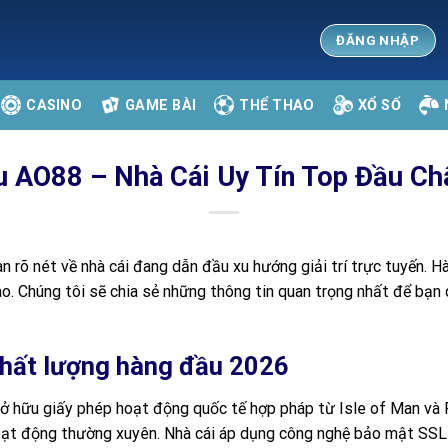
ĐĂNG NHẬP
CASINO
GAME BÀI
THỂ THAO
XỔ SỐ
u AO88 – Nhà Cái Uy Tín Top Đầu C
 rõ nét về nhà cái đang dẫn đầu xu hướng giải trí trực tuyến. Hà
ao. Chúng tôi sẽ chia sẻ những thông tin quan trọng nhất để bạn
 chất lượng hàng đầu 2026
 sở hữu giấy phép hoạt động quốc tế hợp pháp từ Isle of Man v
n hoạt động thường xuyên. Nhà cái áp dụng công nghệ bảo mật SSL