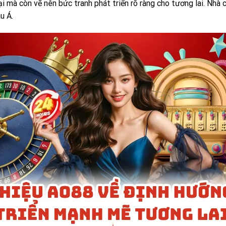
ại mà còn vẽ nên bức tranh phát triển rõ ràng cho tương lai. Nhà
u Á.