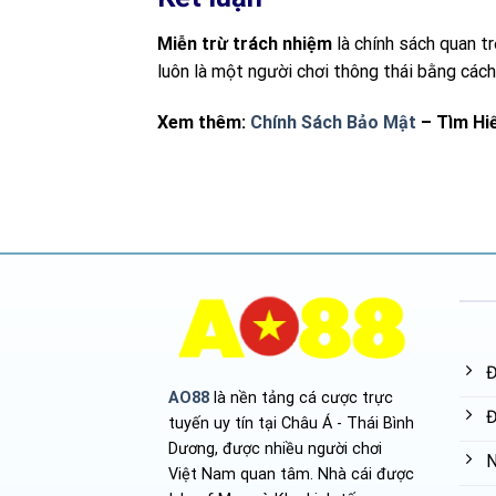
Miễn trừ trách nhiệm
là chính sách quan t
luôn là một người chơi thông thái bằng cách
Xem thêm:
Chính Sách Bảo Mật
– Tìm Hiể
Đ
AO88
là nền tảng cá cược trực
Đ
tuyến uy tín tại Châu Á - Thái Bình
Dương, được nhiều người chơi
N
Việt Nam quan tâm. Nhà cái được