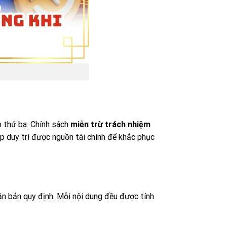
p thứ ba. Chính sách
miễn trừ trách nhiệm
p duy trì được nguồn tài chính để khắc phục
ăn bản quy định. Mỗi nội dung đều được tính