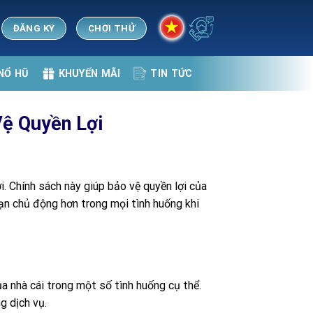
ĐĂNG KÝ
CHƠI THỬ
NỔ HŨ
KHUYẾN MÃI
TIN TỨC
Vệ Quyền Lợi
i. Chính sách này giúp bảo vệ quyền lợi của
bạn chủ động hơn trong mọi tình huống khi
ủa nhà cái trong một số tình huống cụ thể.
ng dịch vụ.