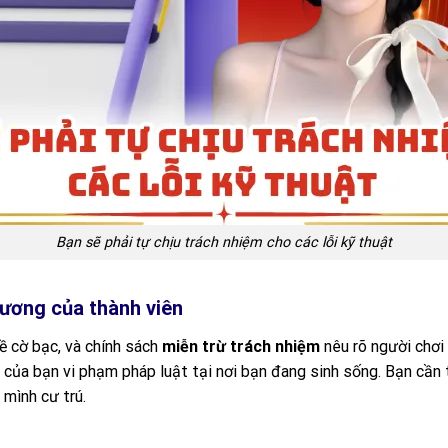
Bạn sẽ phải tự chịu trách nhiệm cho các lỗi kỹ thuật
phương của thành viên
ề cờ bạc, và chính sách
miễn trừ trách nhiệm
nêu rõ người chơi 
c của bạn vi phạm pháp luật tại nơi bạn đang sinh sống. Bạn cần 
 mình cư trú.