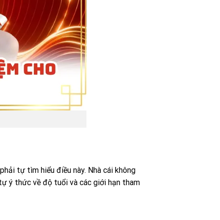
phải tự tìm hiểu điều này. Nhà cái không
tự ý thức về độ tuổi và các giới hạn tham