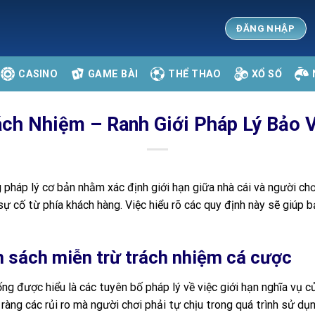
ĐĂNG NHẬP
CASINO
GAME BÀI
THỂ THAO
XỔ SỐ
ách Nhiệm – Ranh Giới Pháp Lý Bảo 
 pháp lý cơ bản nhằm xác định giới hạn giữa nhà cái và người chơ
sự cố từ phía khách hàng. Việc hiểu rõ các quy định này sẽ giúp 
nh sách miễn trừ trách nhiệm cá cược
ống được hiểu là các tuyên bố pháp lý về việc giới hạn nghĩa vụ c
ràng các rủi ro mà người chơi phải tự chịu trong quá trình sử dụ