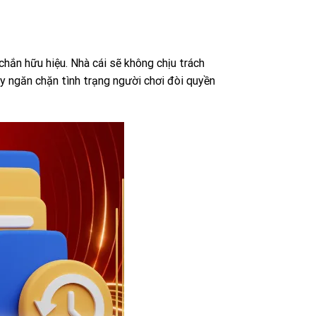
chắn hữu hiệu. Nhà cái sẽ không chịu trách
y ngăn chặn tình trạng người chơi đòi quyền