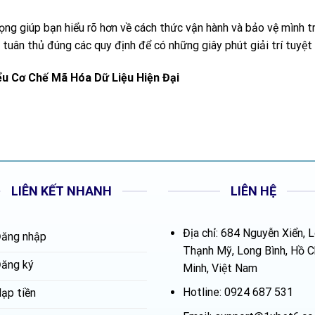
rọng giúp bạn hiểu rõ hơn về cách thức vận hành và bảo vệ mình 
 tuân thủ đúng các quy định để có những giây phút giải trí tuyệt 
u Cơ Chế Mã Hóa Dữ Liệu Hiện Đại
LIÊN KẾT NHANH
LIÊN HỆ
Địa chỉ: 684 Nguyễn Xiển, 
ăng nhập
Thạnh Mỹ, Long Bình, Hồ C
ăng ký
Minh, Việt Nam
Hotline: 0924 687 531
ạp tiền