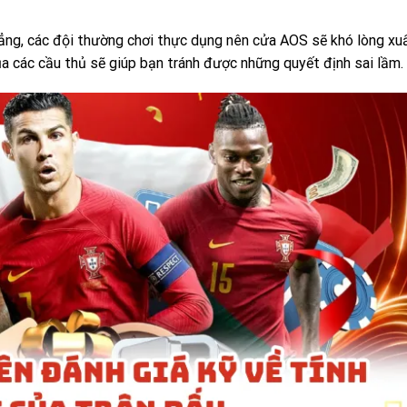
hẳng, các đội thường chơi thực dụng nên cửa AOS sẽ khó lòng xu
ủa các cầu thủ sẽ giúp bạn tránh được những quyết định sai lầm.