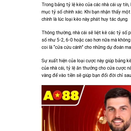
Trong bảng tỷ lệ kèo của các nhà cái uy tín,
mục tỷ số chính xác. Khi bạn nhận thấy một
chính là lúc loại kèo này phát huy tác dụng.
Thông thường, nhà cái sẽ liệt kê các tỷ số p
số như 5-2, 6-0 hoặc cao hơn nữa mà không
coi là “cửa cứu cánh” cho những dự đoán ma
Sự xuất hiện của loại cược này giúp bảng kè
của nhà cái, tỷ lệ ăn thưởng cho cửa cược n
vàng để vào tiền sẽ giúp bạn đổi đời chỉ sa