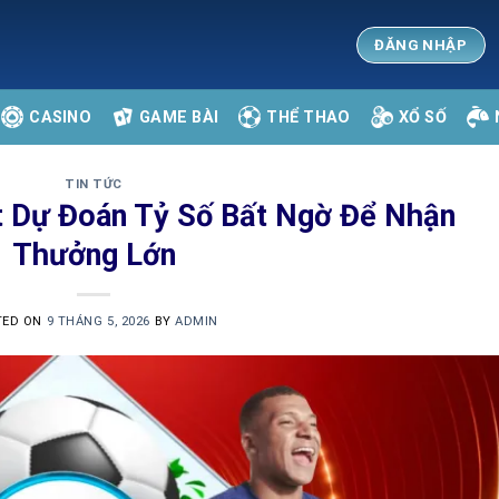
ĐĂNG NHẬP
CASINO
GAME BÀI
THỂ THAO
XỔ SỐ
TIN TỨC
t Dự Đoán Tỷ Số Bất Ngờ Để Nhận
Thưởng Lớn
TED ON
9 THÁNG 5, 2026
BY
ADMIN