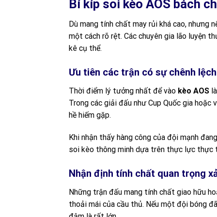
Bí kíp soi kèo AOS bách c
Dù mang tính chất may rủi khá cao, nhưng nế
một cách rõ rệt. Các chuyên gia lão luyện 
kê cụ thể.
Ưu tiên các trận có sự chênh lệc
Thời điểm lý tưởng nhất để vào
kèo AOS
là
Trong các giải đấu như Cup Quốc gia hoặc v
hề hiếm gặp.
Khi nhận thấy hàng công của đội mạnh đang
soi kèo thông minh dựa trên thực lực thực t
Nhận định tính chất quan trọng x
Những trận đấu mang tính chất giao hữu ho
thoải mái của cầu thủ. Nếu một đội bóng đã 
đậm là rất lớn.