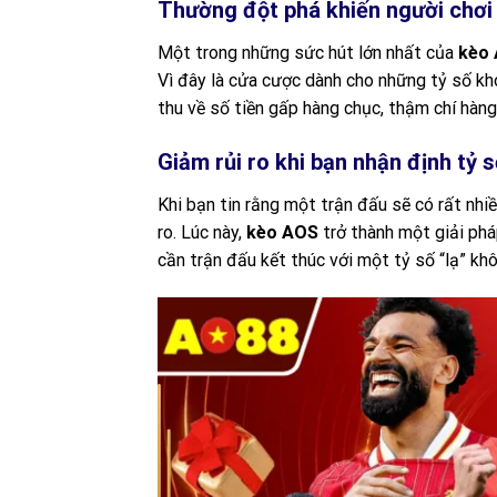
Thường đột phá khiến người chơi
Một trong những sức hút lớn nhất của
kèo
Vì đây là cửa cược dành cho những tỷ số khó
thu về số tiền gấp hàng chục, thậm chí hàn
Giảm rủi ro khi bạn nhận định tỷ 
Khi bạn tin rằng một trận đấu sẽ có rất nhiề
ro. Lúc này,
kèo AOS
trở thành một giải phá
cần trận đấu kết thúc với một tỷ số “lạ” kh