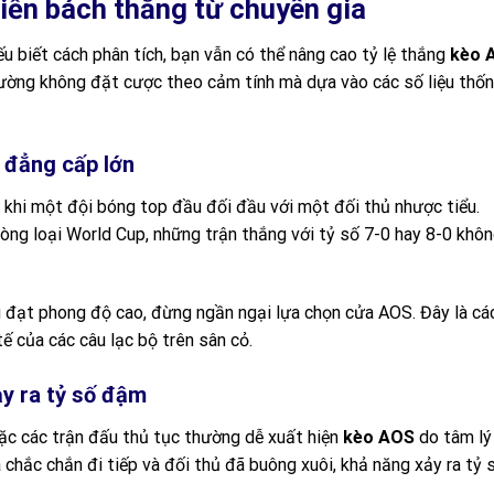
hiến bách thắng từ chuyên gia
u biết cách phân tích, bạn vẫn có thể nâng cao tỷ lệ thắng
kèo 
thường không đặt cược theo cảm tính mà dựa vào các số liệu thố
h đẳng cấp lớn
 khi một đội bóng top đầu đối đầu với một đối thủ nhược tiểu.
òng loại World Cup, những trận thắng với tỷ số 7-0 hay 8-0 khô
 đạt phong độ cao, đừng ngần ngại lựa chọn cửa AOS. Đây là cá
ế của các câu lạc bộ trên sân cỏ.
ảy ra tỷ số đậm
ặc các trận đấu thủ tục thường dễ xuất hiện
kèo AOS
do tâm lý
chắc chắn đi tiếp và đối thủ đã buông xuôi, khả năng xảy ra tỷ 