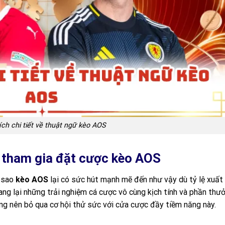
hích chi tiết về thuật ngữ kèo AOS
i tham gia đặt cược kèo AOS
i sao
kèo AOS
lại có sức hút mạnh mẽ đến như vậy dù tỷ lệ xuất
ang lại những trải nghiệm cá cược vô cùng kịch tính và phần thư
hông nên bỏ qua cơ hội thử sức với cửa cược đầy tiềm năng này.