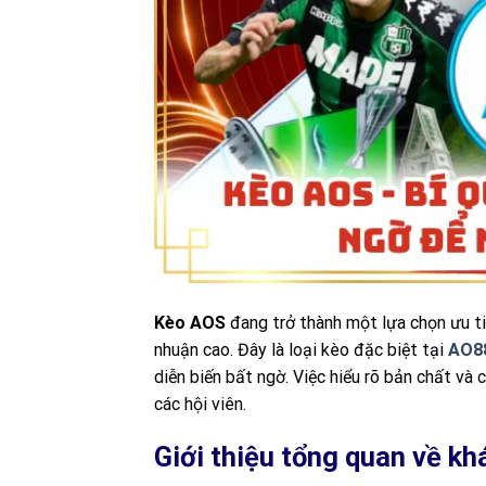
Kèo AOS
đang trở thành một lựa chọn ưu ti
nhuận cao. Đây là loại kèo đặc biệt tại
AO8
diễn biến bất ngờ. Việc hiểu rõ bản chất và
các hội viên.
Giới thiệu tổng quan về k